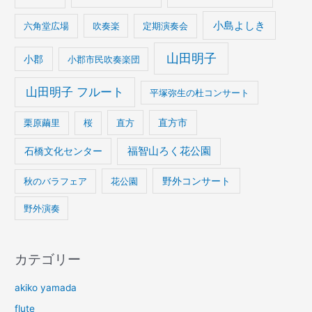
小島よしき
六角堂広場
吹奏楽
定期演奏会
山田明子
小郡
小郡市民吹奏楽団
山田明子 フルート
平塚弥生の杜コンサート
栗原繭里
桜
直方
直方市
石橋文化センター
福智山ろく花公園
野外コンサート
秋のバラフェア
花公園
野外演奏
カテゴリー
akiko yamada
flute