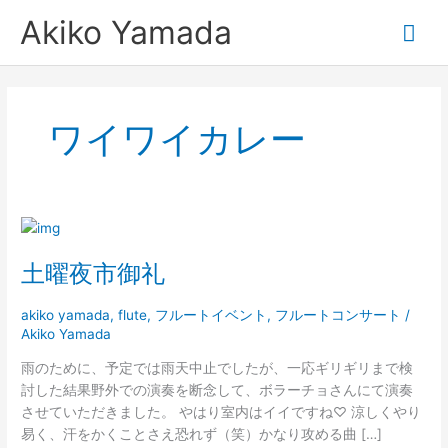
内
メ
Akiko Yamada
容
を
イ
ス
キ
ン
ッ
ワイワイカレー
プ
メ
ニ
土
ュ
曜
土曜夜市御礼
夜
ー
市
御
akiko yamada
,
flute
,
フルートイベント
,
フルートコンサート
/
Akiko Yamada
礼
雨のために、予定では雨天中止でしたが、一応ギリギリまで検
討した結果野外での演奏を断念して、ボラーチョさんにて演奏
させていただきました。 やはり室内はイイですね♡ 涼しくやり
易く、汗をかくことさえ恐れず（笑）かなり攻める曲 […]