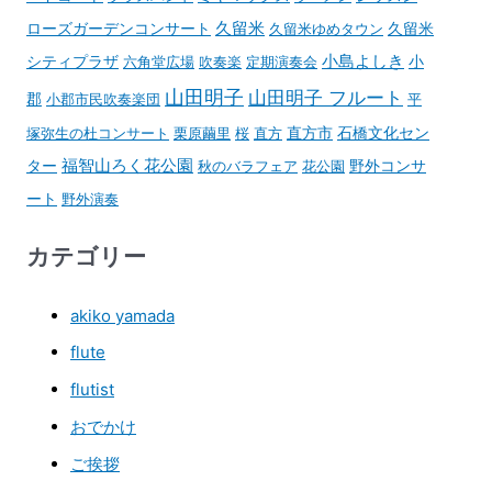
久留米
ローズガーデンコンサート
久留米ゆめタウン
久留米
小島よしき
シティプラザ
六角堂広場
吹奏楽
定期演奏会
小
山田明子
山田明子 フルート
郡
小郡市民吹奏楽団
平
石橋文化セン
塚弥生の杜コンサート
栗原繭里
桜
直方
直方市
ター
福智山ろく花公園
野外コンサ
秋のバラフェア
花公園
ート
野外演奏
カテゴリー
akiko yamada
flute
flutist
おでかけ
ご挨拶