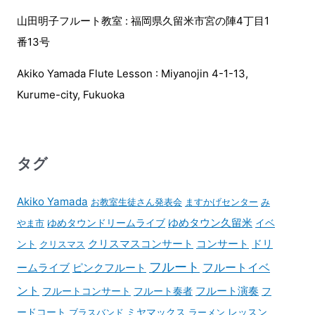
山田明子フルート教室 : 福岡県久留米市宮の陣4丁目1
番13号
Akiko Yamada Flute Lesson : Miyanojin 4-1-13,
Kurume-city, Fukuoka
タグ
Akiko Yamada
お教室生徒さん発表会
ますかげセンター
み
ゆめタウンドリームライブ
ゆめタウン久留米
イベ
やま市
コンサート
ント
クリスマスコンサート
ドリ
クリスマス
フルート
フルートイベ
ームライブ
ピンクフルート
ント
フルート演奏
フルートコンサート
フルート奏者
フ
ードコート
ブラスバンド
ミヤマックス
ラーメン
レッスン