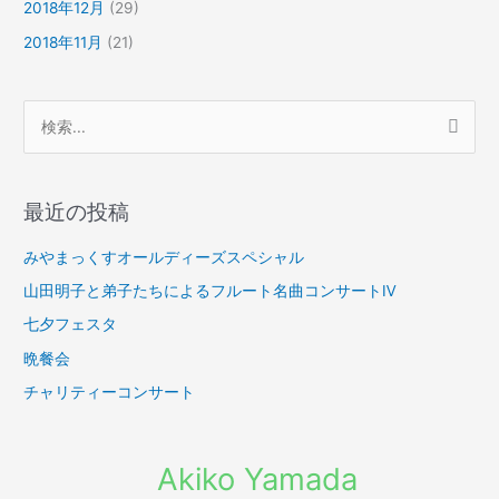
2018年12月
(29)
2018年11月
(21)
検
索
対
最近の投稿
象
:
みやまっくすオールディーズスペシャル
山田明子と弟子たちによるフルート名曲コンサートⅣ
七夕フェスタ
晩餐会
チャリティーコンサート
Akiko Yamada