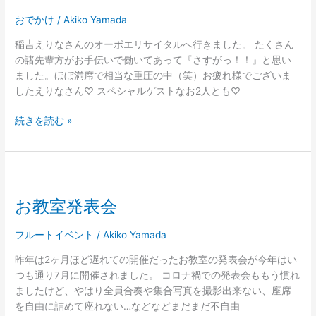
エ
リ
おでかけ
/
Akiko Yamada
サ
稲吉えりなさんのオーボエリサイタルへ行きました。 たくさん
イ
の諸先輩方がお手伝いで働いてあって『さすがっ！！』と思い
タ
ました。ほぼ満席で相当な重圧の中（笑）お疲れ様でございま
ル
したえりなさん♡ スペシャルゲストなお2人とも♡
続きを読む »
お
教
お教室発表会
室
発
表
フルートイベント
/
Akiko Yamada
会
昨年は2ヶ月ほど遅れての開催だったお教室の発表会が今年はい
つも通り7月に開催されました。 コロナ禍での発表会ももう慣れ
ましたけど、やはり全員合奏や集合写真を撮影出来ない、座席
を自由に詰めて座れない…などなどまだまだ不自由