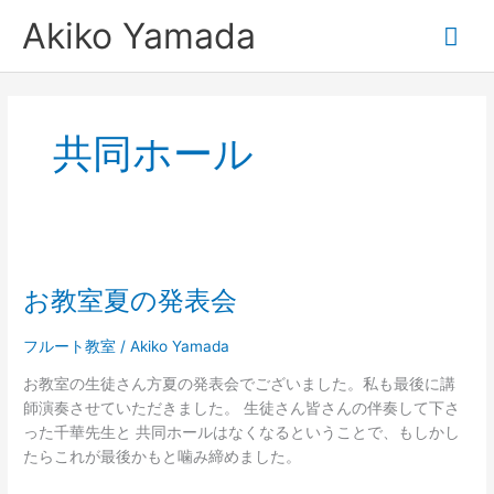
内
メ
Akiko Yamada
容
を
イ
ス
キ
ン
ッ
共同ホール
プ
メ
ニ
お
ュ
教
お教室夏の発表会
室
ー
夏
の
フルート教室
/
Akiko Yamada
発
お教室の生徒さん方夏の発表会でございました。私も最後に講
表
師演奏させていただきました。 生徒さん皆さんの伴奏して下さ
会
った千華先生と 共同ホールはなくなるということで、もしかし
たらこれが最後かもと噛み締めました。