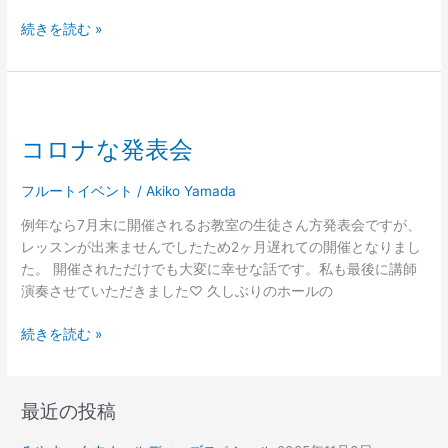
続きを読む »
コ
ロ
コロナな発表会
ナ
な
発
フルートイベント
/
Akiko Yamada
表
例年なら7月末に開催されるお教室の生徒さん方発表会ですが、
会
レッスンが出来ませんでしたため2ヶ月遅れての開催となりまし
た。 開催されただけでも大変に幸せな話です。私も最後に講師
演奏させていただきました♡ 久しぶりのホールの
続きを読む »
最近の投稿