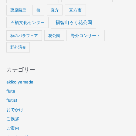
栗原繭里
桜
直方
直方市
石橋文化センター
福智山ろく花公園
野外コンサート
秋のバラフェア
花公園
野外演奏
カテゴリー
akiko yamada
flute
flutist
おでかけ
ご挨拶
ご案内