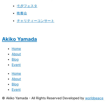
七夕フェスタ
晩餐会
チャリティーコンサート
Akiko Yamada
Home
About
Blog
Event
Home
About
Blog
Event
© Akiko Yamada - All Rights Reserved Developed by
worldpeace