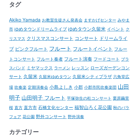
タグ
Akiko Yamada
お教室生徒さん発表会
ますかげセンター
みやま
ゆめタウンドリームライブ
ゆめタウン久留米
イベント
市
ク
コンサート
クリスマスコンサート
ドリームライ
リスマス
フルート
フルートイベント
ブ
ピンクフルート
フルー
フルート演奏
トコンサート
フルート奏者
フードコート
ブラ
スバンド
ミヤマックス
ラーメン
レッスン
ローズガーデンコン
久留米
サート
久留米ゆめタウン
久留米シティプラザ
六角堂広
山田
小島よしき
場
吹奏楽
定期演奏会
小郡
小郡市民吹奏楽団
明子
山田明子 フルート
平塚弥生の杜コンサート
栗原繭里
石橋文化センター
福智山ろく花公園
桜
直方
直方市
秋のバラ
野外コンサート
フェア
花公園
野外演奏
カテゴリー