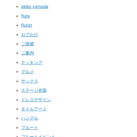
akiko yamada
flute
flutist
おでかけ
ご挨拶
ご案内
クッキング
グルメ
サックス
ステージ衣装
ドレスデザイン
ネイルアート
ハングル
フルート
フルートイベント