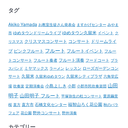
タグ
Akiko Yamada
お教室生徒さん発表会
ますかげセンター
みやま
ゆめタウンドリームライブ
ゆめタウン久留米
イベント
市
ク
コンサート
クリスマスコンサート
ドリームライ
リスマス
フルート
フルートイベント
ブ
ピンクフルート
フルー
フルート演奏
トコンサート
フルート奏者
フードコート
ブラ
スバンド
ミヤマックス
ラーメン
レッスン
ローズガーデンコン
久留米
サート
久留米ゆめタウン
久留米シティプラザ
六角堂広
山田
小島よしき
場
吹奏楽
定期演奏会
小郡
小郡市民吹奏楽団
明子
山田明子 フルート
平塚弥生の杜コンサート
栗原繭里
石橋文化センター
福智山ろく花公園
桜
直方
直方市
秋のバラ
野外コンサート
フェア
花公園
野外演奏
カテゴリー