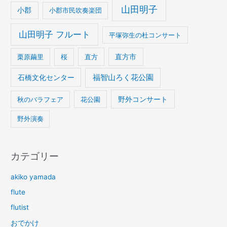
山田明子
小郡
小郡市民吹奏楽団
山田明子 フルート
平塚弥生の杜コンサート
栗原繭里
桜
直方
直方市
石橋文化センター
福智山ろく花公園
野外コンサート
秋のバラフェア
花公園
野外演奏
カテゴリー
akiko yamada
flute
flutist
おでかけ