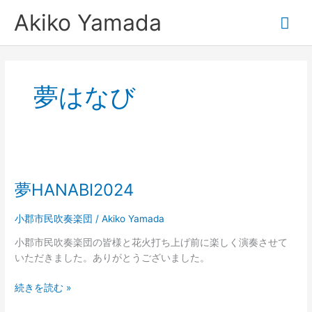
内
メ
Akiko Yamada
容
を
イ
ス
キ
ン
ッ
夢はなび
プ
メ
ニ
夢
ュ
HANABI2024
夢HANABI2024
ー
小郡市民吹奏楽団
/
Akiko Yamada
小郡市民吹奏楽団の皆様と花火打ち上げ前に楽しく演奏させて
いただきました。ありがとうございました。
続きを読む »