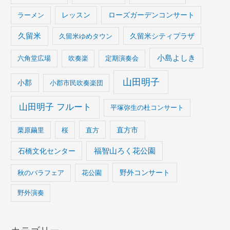
ラーメン
レッスン
ローズガーデンコンサート
久留米
久留米ゆめタウン
久留米シティプラザ
小島よしき
六角堂広場
吹奏楽
定期演奏会
山田明子
小郡
小郡市民吹奏楽団
山田明子 フルート
平塚弥生の杜コンサート
栗原繭里
桜
直方
直方市
石橋文化センター
福智山ろく花公園
野外コンサート
秋のバラフェア
花公園
野外演奏