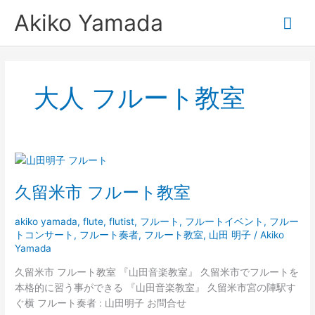
内
メ
Akiko Yamada
容
を
イ
ス
キ
ン
ッ
大人 フルート教室
プ
メ
ニ
久
ュ
留
久留米市 フルート教室
米
ー
市
フ
akiko yamada
,
flute
,
flutist
,
フルート
,
フルートイベント
,
フルー
トコンサート
,
フルート奏者
,
フルート教室
,
山田 明子
/
Akiko
ル
Yamada
ー
ト
久留米市 フルート教室 『山田音楽教室』 久留米市でフルートを
教
本格的に習う事ができる 『山田音楽教室』 久留米市宮の陣駅す
室
ぐ横 フルート奏者 : 山田明子 お問合せ