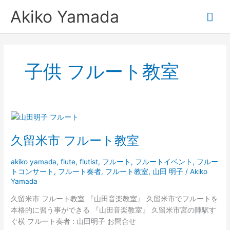
内
メ
Akiko Yamada
容
を
イ
ス
キ
ン
ッ
子供 フルート教室
プ
メ
ニ
久
ュ
留
久留米市 フルート教室
米
ー
市
フ
akiko yamada
,
flute
,
flutist
,
フルート
,
フルートイベント
,
フルー
トコンサート
,
フルート奏者
,
フルート教室
,
山田 明子
/
Akiko
ル
Yamada
ー
ト
久留米市 フルート教室 『山田音楽教室』 久留米市でフルートを
教
本格的に習う事ができる 『山田音楽教室』 久留米市宮の陣駅す
室
ぐ横 フルート奏者 : 山田明子 お問合せ