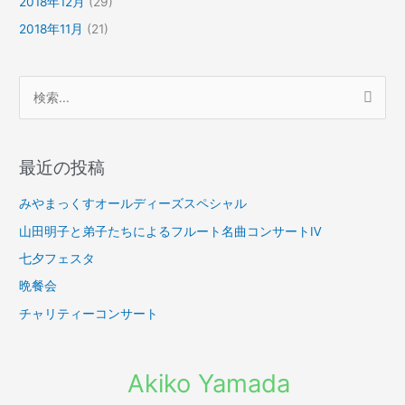
2018年12月
(29)
2018年11月
(21)
検
索
対
最近の投稿
象
:
みやまっくすオールディーズスペシャル
山田明子と弟子たちによるフルート名曲コンサートⅣ
七夕フェスタ
晩餐会
チャリティーコンサート
Akiko Yamada