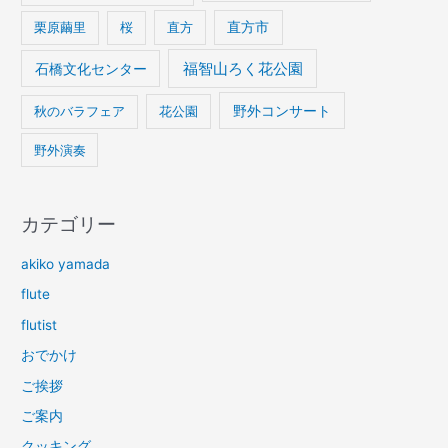
栗原繭里
桜
直方
直方市
石橋文化センター
福智山ろく花公園
野外コンサート
秋のバラフェア
花公園
野外演奏
カテゴリー
akiko yamada
flute
flutist
おでかけ
ご挨拶
ご案内
クッキング