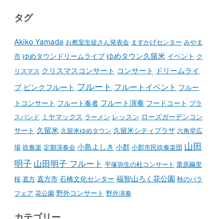
タグ
Akiko Yamada
お教室生徒さん発表会
ますかげセンター
みやま
ゆめタウンドリームライブ
ゆめタウン久留米
イベント
市
ク
コンサート
クリスマスコンサート
ドリームライ
リスマス
フルート
フルートイベント
ブ
ピンクフルート
フルー
フルート演奏
トコンサート
フルート奏者
フードコート
ブラ
スバンド
ミヤマックス
ラーメン
レッスン
ローズガーデンコン
久留米
サート
久留米ゆめタウン
久留米シティプラザ
六角堂広
山田
小島よしき
場
吹奏楽
定期演奏会
小郡
小郡市民吹奏楽団
明子
山田明子 フルート
平塚弥生の杜コンサート
栗原繭里
石橋文化センター
福智山ろく花公園
桜
直方
直方市
秋のバラ
野外コンサート
フェア
花公園
野外演奏
カテゴリー