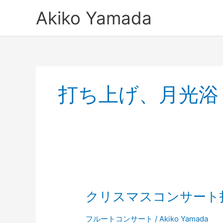
内
Akiko Yamada
容
を
ス
キ
ッ
プ
打ち上げ、月光浴
ク
リ
クリスマスコンサート
ス
マ
ス
フルートコンサート
/
Akiko Yamada