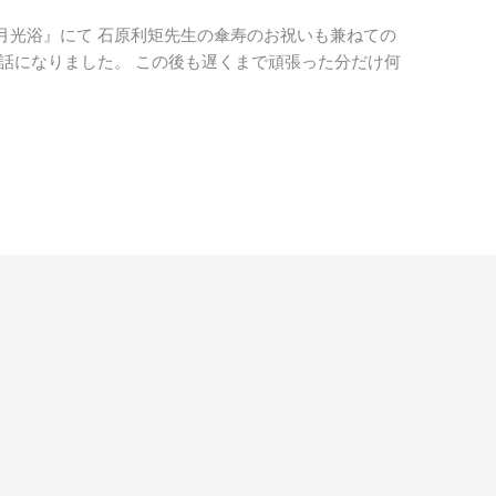
月光浴』にて 石原利矩先生の傘寿のお祝いも兼ねての
話になりました。 この後も遅くまで頑張った分だけ何