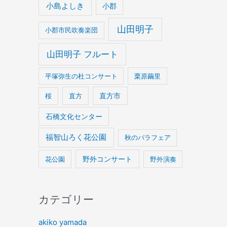
小島よしき
小郡
山田明子
小郡市民吹奏楽団
山田明子 フルート
平塚弥生の杜コンサート
栗原繭里
桜
直方
直方市
石橋文化センター
福智山ろく花公園
秋のバラフェア
野外コンサート
花公園
野外演奏
カテゴリー
akiko yamada