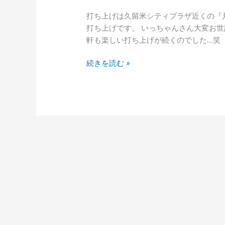
コ
打ち上げは久留米シティプラザ近くの『
ン
打ち上げです。 いっちゃんさん大変お世
サ
軒も楽しい打ち上げが続くのでした…笑
ー
ト
続きを読む »
打
ち
上
げ
編