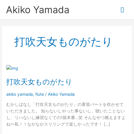
内
メ
Akiko Yamada
容
を
イ
ス
キ
ン
ッ
打吹天女ものがたり
プ
メ
ニ
打
ュ
吹
打吹天女ものがたり
天
ー
女
も
akiko yamada
,
flute
/
Akiko Yamada
の
むかしばなし「打吹天女ものがたり」の葦笛パートを吹かせて
が
いただきました。 知らないしやった事ないし、聴いたことない
た
し、リハないし練習なくての1発本番…笑 そんなやつ燃えますよ
り
ねー私！！なかなかスリリングで楽しかったです！ […]