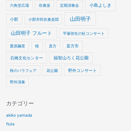
小島よしき
六角堂広場
吹奏楽
定期演奏会
山田明子
小郡
小郡市民吹奏楽団
山田明子 フルート
平塚弥生の杜コンサート
栗原繭里
桜
直方
直方市
石橋文化センター
福智山ろく花公園
野外コンサート
秋のバラフェア
花公園
野外演奏
カテゴリー
akiko yamada
flute