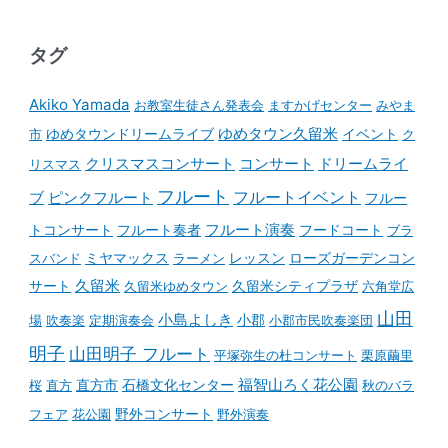
タグ
Akiko Yamada
お教室生徒さん発表会
ますかげセンター
みやま
ゆめタウンドリームライブ
ゆめタウン久留米
イベント
市
ク
コンサート
クリスマスコンサート
ドリームライ
リスマス
フルート
フルートイベント
ブ
ピンクフルート
フルー
フルート演奏
トコンサート
フルート奏者
フードコート
ブラ
スバンド
ミヤマックス
ラーメン
レッスン
ローズガーデンコン
久留米
サート
久留米ゆめタウン
久留米シティプラザ
六角堂広
山田
小島よしき
場
吹奏楽
定期演奏会
小郡
小郡市民吹奏楽団
明子
山田明子 フルート
平塚弥生の杜コンサート
栗原繭里
石橋文化センター
福智山ろく花公園
桜
直方
直方市
秋のバラ
野外コンサート
フェア
花公園
野外演奏