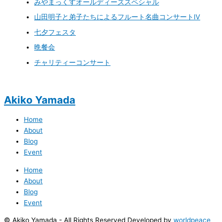
みやまっくすオールディーズスペシャル
山田明子と弟子たちによるフルート名曲コンサートⅣ
七夕フェスタ
晩餐会
チャリティーコンサート
Akiko Yamada
Home
About
Blog
Event
Home
About
Blog
Event
© Akiko Yamada - All Rights Reserved Developed by
worldpeace