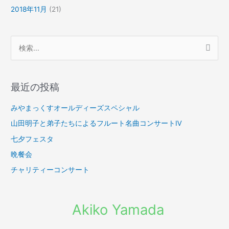
2018年11月
(21)
検
索
対
最近の投稿
象
:
みやまっくすオールディーズスペシャル
山田明子と弟子たちによるフルート名曲コンサートⅣ
七夕フェスタ
晩餐会
チャリティーコンサート
Akiko Yamada