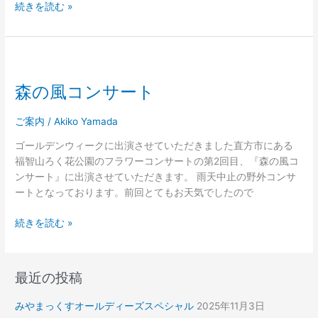
続きを読む »
森
の
森の風コンサート
風
コ
ン
ご案内
/
Akiko Yamada
サ
ゴールデンウィークに出演させていただきました直方市にある
ー
福智山ろく花公園のフラワーコンサートの第2回目、『森の風コ
ト
ンサート』に出演させていただきます。 雨天中止の野外コンサ
ートとなっております。前回とてもお天気でしたので
続きを読む »
最近の投稿
みやまっくすオールディーズスペシャル
2025年11月3日