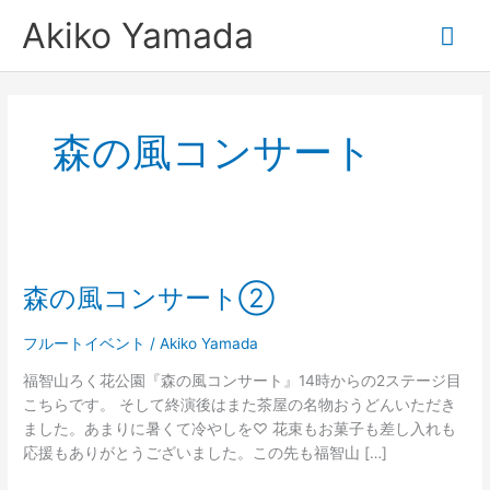
内
メ
Akiko Yamada
容
を
イ
ス
キ
ン
ッ
森の風コンサート
プ
メ
ニ
森
ュ
の
森の風コンサート②
風
ー
コ
ン
フルートイベント
/
Akiko Yamada
サ
福智山ろく花公園『森の風コンサート』14時からの2ステージ目
ー
こちらです。 そして終演後はまた茶屋の名物おうどんいただき
ト
ました。あまりに暑くて冷やしを♡ 花束もお菓子も差し入れも
②
応援もありがとうございました。この先も福智山 […]