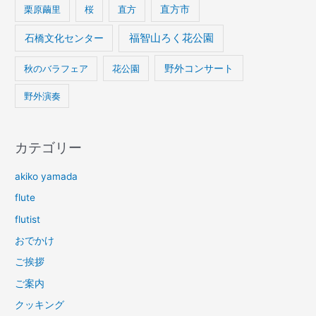
栗原繭里
桜
直方
直方市
石橋文化センター
福智山ろく花公園
野外コンサート
秋のバラフェア
花公園
野外演奏
カテゴリー
akiko yamada
flute
flutist
おでかけ
ご挨拶
ご案内
クッキング