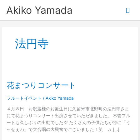
内
メ
Akiko Yamada
容
を
イ
ス
キ
ン
ッ
法円寺
プ
メ
ニ
花
ュ
ま
花まつりコンサート
つ
ー
り
コ
フルートイベント
/
Akiko Yamada
ン
４月８日 お釈迦様のお誕生日に久留米市北野町の法円寺さま
サ
にて花まつりコンサート出演させていただきました。 木管フル
ー
ートも久しぶりの出動でした♡ たくさんの子供たちが特に「う
ト
っせぇわ」で大合唱の大興奮でございました！笑 カ […]