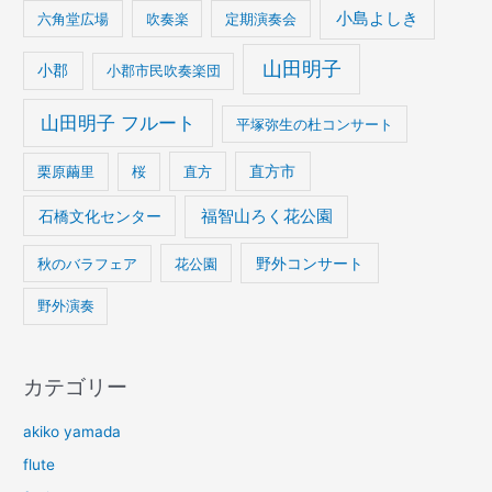
小島よしき
六角堂広場
吹奏楽
定期演奏会
山田明子
小郡
小郡市民吹奏楽団
山田明子 フルート
平塚弥生の杜コンサート
栗原繭里
桜
直方
直方市
石橋文化センター
福智山ろく花公園
野外コンサート
秋のバラフェア
花公園
野外演奏
カテゴリー
akiko yamada
flute