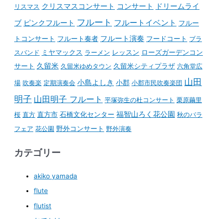
コンサート
クリスマスコンサート
ドリームライ
リスマス
フルート
フルートイベント
ブ
ピンクフルート
フルー
フルート演奏
トコンサート
フルート奏者
フードコート
ブラ
スバンド
ミヤマックス
ラーメン
レッスン
ローズガーデンコン
久留米
サート
久留米ゆめタウン
久留米シティプラザ
六角堂広
山田
小島よしき
場
吹奏楽
定期演奏会
小郡
小郡市民吹奏楽団
明子
山田明子 フルート
平塚弥生の杜コンサート
栗原繭里
石橋文化センター
福智山ろく花公園
桜
直方
直方市
秋のバラ
野外コンサート
フェア
花公園
野外演奏
カテゴリー
akiko yamada
flute
flutist