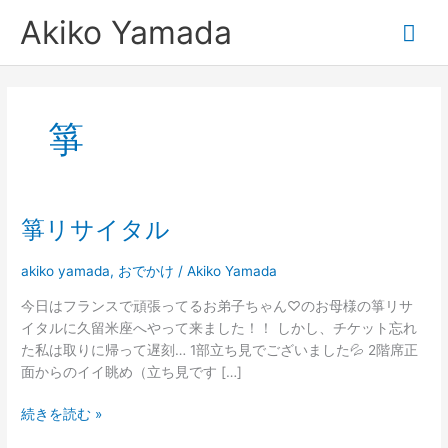
内
メ
Akiko Yamada
容
を
イ
ス
キ
ン
ッ
箏
プ
メ
ニ
箏リサイタル
箏
ュ
リ
サ
akiko yamada
,
おでかけ
/
Akiko Yamada
ー
イ
今日はフランスで頑張ってるお弟子ちゃん♡のお母様の箏リサ
タ
イタルに久留米座へやって来ました！！ しかし、チケット忘れ
ル
た私は取りに帰って遅刻… 1部立ち見でございました💦 2階席正
面からのイイ眺め（立ち見です […]
続きを読む »