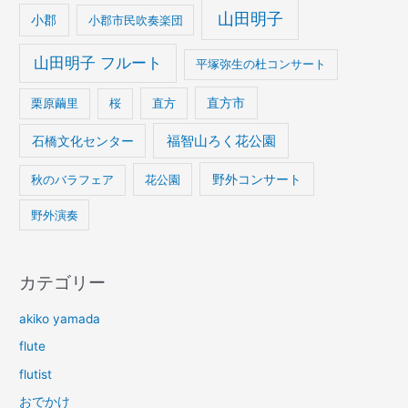
山田明子
小郡
小郡市民吹奏楽団
山田明子 フルート
平塚弥生の杜コンサート
栗原繭里
桜
直方
直方市
石橋文化センター
福智山ろく花公園
野外コンサート
秋のバラフェア
花公園
野外演奏
カテゴリー
akiko yamada
flute
flutist
おでかけ