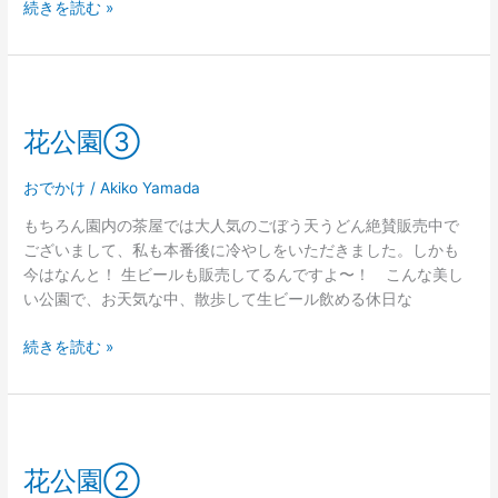
続きを読む »
花
公
花公園③
園
③
おでかけ
/
Akiko Yamada
もちろん園内の茶屋では大人気のごぼう天うどん絶賛販売中で
ございまして、私も本番後に冷やしをいただきました。しかも
今はなんと！ 生ビールも販売してるんですよ〜！ こんな美し
い公園で、お天気な中、散歩して生ビール飲める休日な
続きを読む »
花
公
花公園②
園