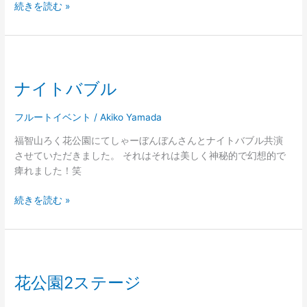
続きを読む »
ナ
イ
ナイトバブル
ト
バ
ブ
フルートイベント
/
Akiko Yamada
ル
福智山ろく花公園にてしゃーぼんぼんさんとナイトバブル共演
させていただきました。 それはそれは美しく神秘的で幻想的で
痺れました！笑
続きを読む »
花
公
花公園2ステージ
園
2