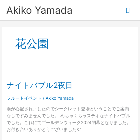
内
メ
Akiko Yamada
容
を
イ
ス
キ
ン
ッ
花公園
プ
メ
ニ
ナ
ュ
イ
ナイトバブル2夜目
ト
ー
バ
ブ
フルートイベント
/
Akiko Yamada
ル
雨が心配されましたのでシークレット登場ということでご案内
2
なしですみませんでした。 めちゃくちゃステキなナイトバブル
夜
でした。これにてゴールデンウィーク2024閉幕となりました。
目
お付き合いありがとうございました♡