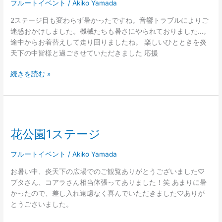
ス
フルートイベント
/
Akiko Yamada
テ
2ステージ目も変わらず暑かったですね。音響トラブルによりご
ー
迷惑おかけしました。機械たちも暑さにやられておりました…。
ジ
途中からお着替えして走り回りましたね。 楽しいひとときを炎
天下の中皆様と過ごさせていただきました 応援
続きを読む »
花
公
花公園1ステージ
園
1
ス
フルートイベント
/
Akiko Yamada
テ
お暑い中、炎天下の広場でのご観覧ありがとうございました♡
ー
ブタさん、コアラさん相当体張ってありました！笑 あまりに暑
ジ
かったので、差し入れ遠慮なく喜んでいただきました♡ありが
とうごさいました。