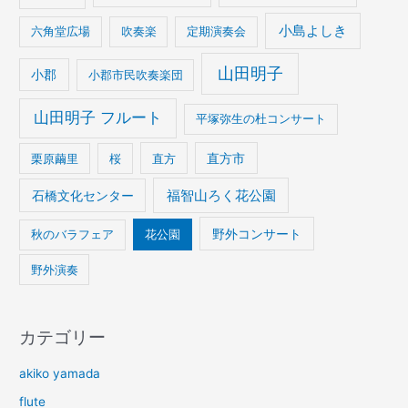
小島よしき
六角堂広場
吹奏楽
定期演奏会
山田明子
小郡
小郡市民吹奏楽団
山田明子 フルート
平塚弥生の杜コンサート
栗原繭里
桜
直方
直方市
石橋文化センター
福智山ろく花公園
野外コンサート
秋のバラフェア
花公園
野外演奏
カテゴリー
akiko yamada
flute