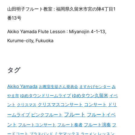
山田明子フルート教室 : 福岡県久留米市宮の陣4丁目1
番13号
Akiko Yamada Flute Lesson : Miyanojin 4-1-13,
Kurume-city, Fukuoka
タグ
Akiko Yamada
お教室生徒さん発表会
ますかげセンター
み
ゆめタウンドリームライブ
ゆめタウン久留米
イベ
やま市
コンサート
ント
クリスマスコンサート
ドリ
クリスマス
フルート
フルートイベ
ームライブ
ピンクフルート
ント
フルート演奏
フルートコンサート
フルート奏者
フ
ードコート
ブラスバンド
ミヤマックス
ラーメン
レッスン