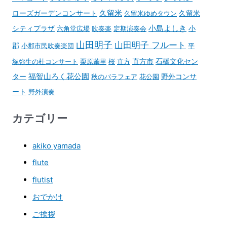
久留米
ローズガーデンコンサート
久留米ゆめタウン
久留米
小島よしき
シティプラザ
六角堂広場
吹奏楽
定期演奏会
小
山田明子
山田明子 フルート
郡
小郡市民吹奏楽団
平
石橋文化セン
塚弥生の杜コンサート
栗原繭里
桜
直方
直方市
ター
福智山ろく花公園
野外コンサ
秋のバラフェア
花公園
ート
野外演奏
カテゴリー
akiko yamada
flute
flutist
おでかけ
ご挨拶