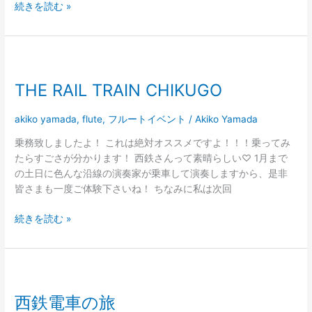
続きを読む »
THE
RAIL
THE RAIL TRAIN CHIKUGO
TRAIN
CHIKUGO
akiko yamada
,
flute
,
フルートイベント
/
Akiko Yamada
乗務致しましたよ！ これは絶対オススメですよ！！！乗ってみ
たらすごさが分かります！ 西鉄さんって素晴らしい♡ 1月まで
の土日に色んな沿線の演奏家が乗車して演奏しますから、是非
皆さまも一度ご体験下さいね！ ちなみに私は次回
続きを読む »
西
鉄
西鉄電車の旅
電