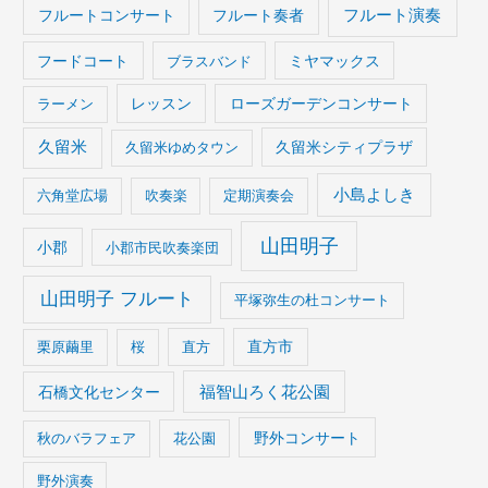
フルート演奏
フルートコンサート
フルート奏者
フードコート
ブラスバンド
ミヤマックス
ラーメン
レッスン
ローズガーデンコンサート
久留米
久留米ゆめタウン
久留米シティプラザ
小島よしき
六角堂広場
吹奏楽
定期演奏会
山田明子
小郡
小郡市民吹奏楽団
山田明子 フルート
平塚弥生の杜コンサート
栗原繭里
桜
直方
直方市
石橋文化センター
福智山ろく花公園
野外コンサート
秋のバラフェア
花公園
野外演奏