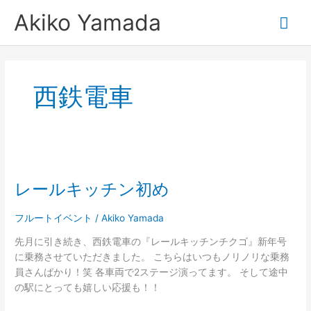
内
メ
Akiko Yamada
容
を
イ
ス
キ
ン
ッ
西鉄電車
プ
メ
ニ
レ
ュ
ー
レールキッチン初め
ル
ー
キ
ッ
フルートイベント
/
Akiko Yamada
チ
先月に引き続き、西鉄電車の『レールキッチンチクゴ』新年号
ン
に乗務させていただきました。 こちらはいつもノリノリな乗務
初
員さんばかり！笑 各車両で2ステージ演ってます。 そして途中
め
の駅にとっても嬉しい応援も！！