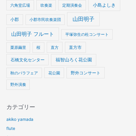
小島よしき
六角堂広場
吹奏楽
定期演奏会
山田明子
小郡
小郡市民吹奏楽団
山田明子 フルート
平塚弥生の杜コンサート
栗原繭里
桜
直方
直方市
石橋文化センター
福智山ろく花公園
野外コンサート
秋のバラフェア
花公園
野外演奏
カテゴリー
akiko yamada
flute