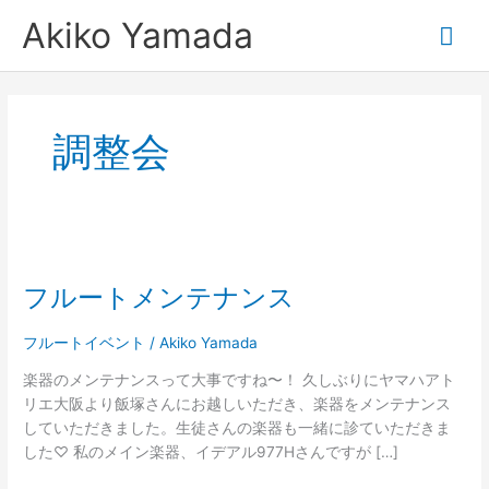
内
メ
Akiko Yamada
容
を
イ
ス
キ
ン
ッ
調整会
プ
メ
ニ
フ
ュ
ル
フルートメンテナンス
ー
ー
ト
メ
フルートイベント
/
Akiko Yamada
ン
楽器のメンテナンスって大事ですね〜！ 久しぶりにヤマハアト
テ
リエ大阪より飯塚さんにお越しいただき、楽器をメンテナンス
ナ
していただきました。生徒さんの楽器も一緒に診ていただきま
ン
した♡ 私のメイン楽器、イデアル977Hさんですが […]
ス