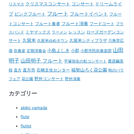
コンサート
クリスマスコンサート
ドリームライ
リスマス
フルート
フルートイベント
ブ
ピンクフルート
フルー
フルート演奏
トコンサート
フルート奏者
フードコート
ブラ
スバンド
ミヤマックス
ラーメン
レッスン
ローズガーデンコン
久留米
サート
久留米ゆめタウン
久留米シティプラザ
六角堂広
山田
小島よしき
場
吹奏楽
定期演奏会
小郡
小郡市民吹奏楽団
明子
山田明子 フルート
平塚弥生の杜コンサート
栗原繭里
石橋文化センター
福智山ろく花公園
桜
直方
直方市
秋のバラ
野外コンサート
フェア
花公園
野外演奏
カテゴリー
akiko yamada
flute
flutist