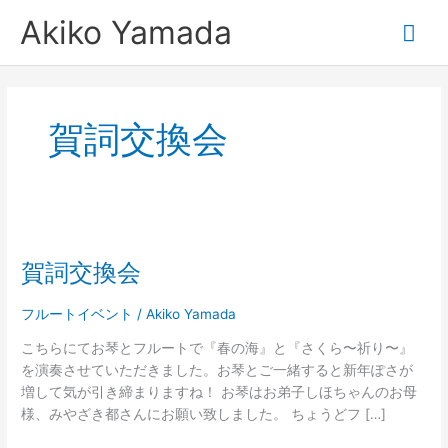
内
メ
Akiko Yamada
容
を
イ
ス
キ
ン
ッ
賀詞交換会
プ
メ
ニ
賀
ュ
詞
賀詞交換会
交
ー
換
会
フルートイベント
/
Akiko Yamada
こちらにてお琴とフルートで『春の海』と『さくら〜祈り〜』
を演奏させていただきました。お琴とご一緒すると新年ぽさが
増して気が引き締まりますね！ お琴はお弟子しほちゃんのお母
様、みやざき都さんにお願い致しました。 ちょうどフ […]