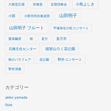
小島よしき
六角堂広場
吹奏楽
定期演奏会
山田明子
小郡
小郡市民吹奏楽団
山田明子 フルート
平塚弥生の杜コンサート
栗原繭里
桜
直方
直方市
石橋文化センター
福智山ろく花公園
野外コンサート
秋のバラフェア
花公園
野外演奏
カテゴリー
akiko yamada
flute