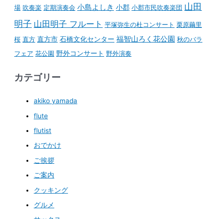
山田
小島よしき
場
吹奏楽
定期演奏会
小郡
小郡市民吹奏楽団
明子
山田明子 フルート
平塚弥生の杜コンサート
栗原繭里
石橋文化センター
福智山ろく花公園
桜
直方
直方市
秋のバラ
野外コンサート
フェア
花公園
野外演奏
カテゴリー
akiko yamada
flute
flutist
おでかけ
ご挨拶
ご案内
クッキング
グルメ