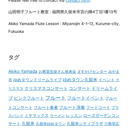
Please feel free to contact via
contact form
.
山田明子フルート教室 : 福岡県久留米市宮の陣4丁目1番13号
Akiko Yamada Flute Lesson : Miyanojin 4-1-13, Kurume-city,
Fukuoka
タグ
Akiko Yamada
お教室生徒さん発表会
ますかげセンター
みやま
ゆめタウンドリームライブ
ゆめタウン久留米
イベント
市
ク
コンサート
クリスマスコンサート
ドリームライ
リスマス
フルート
フルートイベント
ブ
ピンクフルート
フルー
フルート演奏
トコンサート
フルート奏者
フードコート
ブラ
スバンド
ミヤマックス
ラーメン
レッスン
ローズガーデンコン
久留米
サート
久留米ゆめタウン
久留米シティプラザ
六角堂広