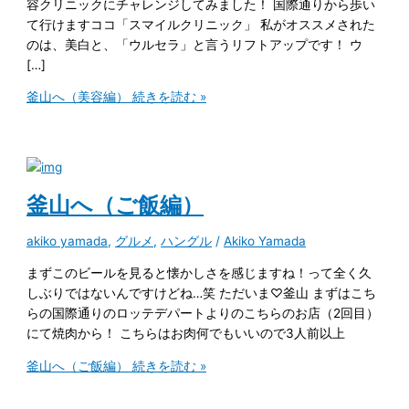
容クリニックにチャレンジしてみました！ 国際通りから歩い
て行けますココ「スマイルクリニック」 私がオススメされた
のは、美白と、「ウルセラ」と言うリフトアップです！ ウ
[…]
釜山へ（美容編）
続きを読む »
釜山へ（ご飯編）
akiko yamada
,
グルメ
,
ハングル
/
Akiko Yamada
まずこのビールを見ると懐かしさを感じますね！って全く久
しぶりではないんですけどね…笑 ただいま♡釜山 まずはこち
らの国際通りのロッテデパートよりのこちらのお店（2回目）
にて焼肉から！ こちらはお肉何でもいいので3人前以上
釜山へ（ご飯編）
続きを読む »