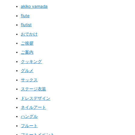
akiko yamada
flute
flutist
おでかけ
ご挨拶
ご案内
クッキング
グルメ
サックス
ステージ衣装
ドレスデザイン
ネイルアート
ハングル
フルート
フルートイベント