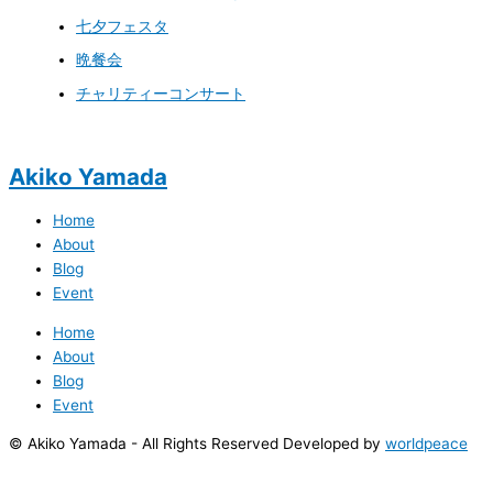
七夕フェスタ
晩餐会
チャリティーコンサート
Akiko Yamada
Home
About
Blog
Event
Home
About
Blog
Event
© Akiko Yamada - All Rights Reserved Developed by
worldpeace