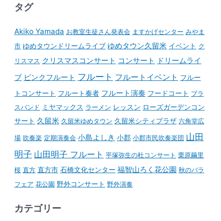
タグ
Akiko Yamada
お教室生徒さん発表会
ますかげセンター
みやま
ゆめタウンドリームライブ
ゆめタウン久留米
イベント
市
ク
コンサート
クリスマスコンサート
ドリームライ
リスマス
フルート
フルートイベント
ブ
ピンクフルート
フルー
フルート演奏
トコンサート
フルート奏者
フードコート
ブラ
スバンド
ミヤマックス
ラーメン
レッスン
ローズガーデンコン
久留米
サート
久留米ゆめタウン
久留米シティプラザ
六角堂広
山田
小島よしき
場
吹奏楽
定期演奏会
小郡
小郡市民吹奏楽団
明子
山田明子 フルート
平塚弥生の杜コンサート
栗原繭里
石橋文化センター
福智山ろく花公園
桜
直方
直方市
秋のバラ
野外コンサート
フェア
花公園
野外演奏
カテゴリー