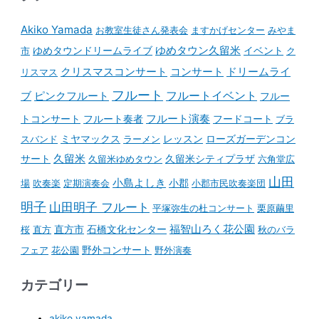
Akiko Yamada
お教室生徒さん発表会
ますかげセンター
みやま
ゆめタウンドリームライブ
ゆめタウン久留米
イベント
市
ク
コンサート
クリスマスコンサート
ドリームライ
リスマス
フルート
フルートイベント
ブ
ピンクフルート
フルー
フルート演奏
トコンサート
フルート奏者
フードコート
ブラ
スバンド
ミヤマックス
ラーメン
レッスン
ローズガーデンコン
久留米
サート
久留米ゆめタウン
久留米シティプラザ
六角堂広
山田
小島よしき
場
吹奏楽
定期演奏会
小郡
小郡市民吹奏楽団
明子
山田明子 フルート
平塚弥生の杜コンサート
栗原繭里
石橋文化センター
福智山ろく花公園
桜
直方
直方市
秋のバラ
野外コンサート
フェア
花公園
野外演奏
カテゴリー
akiko yamada