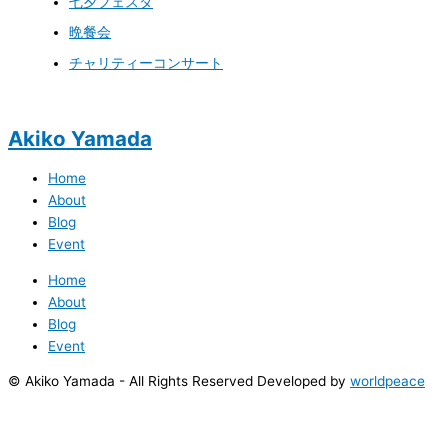
七夕フェスタ
晩餐会
チャリティーコンサート
Akiko Yamada
Home
About
Blog
Event
Home
About
Blog
Event
© Akiko Yamada - All Rights Reserved Developed by
worldpeace